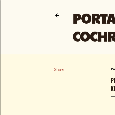
PORTA
COCH
Share
Po
P
K