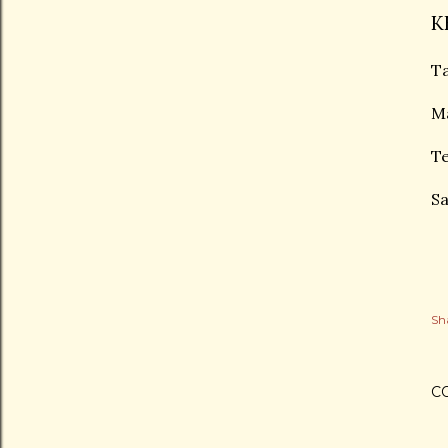
K
Ta
Ma
T
Sa
Sh
C