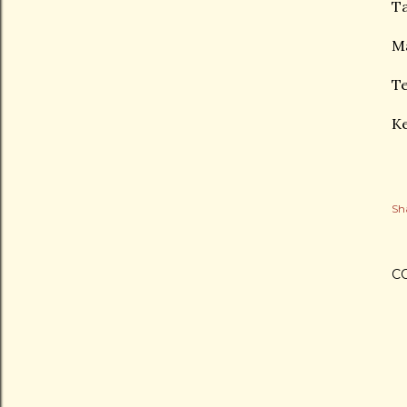
Ta
M
Te
K
Sh
C