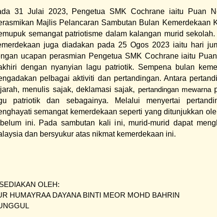
da 31 Julai 2023, Pengetua SMK Cochrane iaitu Puan No
rasmikan Majlis Pelancaran Sambutan Bulan Kemerdekaan Ka
mupuk semangat patriotisme dalam kalangan murid sekolah.
merdekaan juga diadakan pada 25 Ogos 2023 iaitu hari ju
ngan ucapan perasmian Pengetua SMK Cochrane iaitu Puan
akhiri dengan nyanyian lagu patriotik. Sempena bulan keme
ngadakan pelbagai aktiviti dan pertandingan. Antara pertan
jarah, menulis sajak, deklamasi sajak,
p
pertandingan mewarna
gu patriotik dan sebagainya. Melalui menyertai pertandi
nghayati semangat kemerdekaan seperti yang ditunjukkan ole
belum ini. Pada sambutan kali ini, murid-murid dapat meng
laysia dan bersyukur atas nikmat kemerdekaan ini.
ISEDIAKAN OLEH:
UR HUMAYRAA DAYANA BINTI MEOR MOHD BAHRIN
 UNGGUL