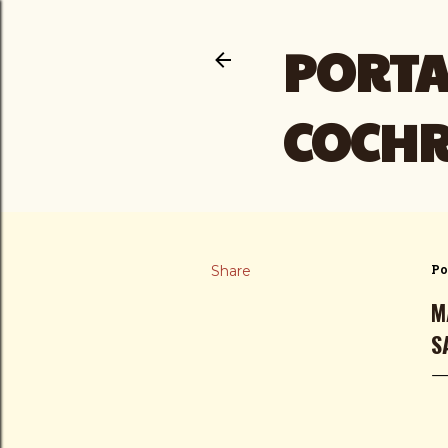
PORTA
COCH
Share
Po
M
S