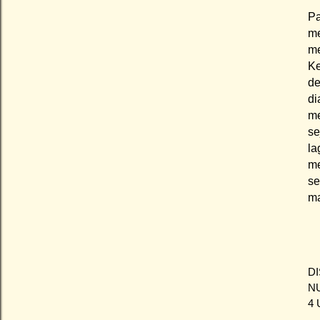
Pa
me
me
Ke
de
di
me
se
la
me
se
ma
D
N
4